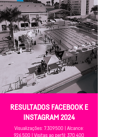
RESULTADOS FACEBOOK E
INSTAGRAM 2024
Visualizações:
7.309.500
|
Alcance:
926.500 |
Visitas ao perfil: 370.400