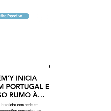
ting Esportivo
M’Y INICIA
M PORTUGAL E
SO RUMO À
TERNACIONAL
g brasileira com sede em