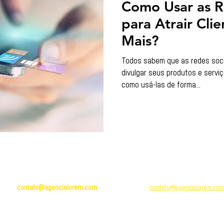
Como Usar as R
para Atrair Cli
Mais?
Todos sabem que as redes soci
divulgar seus produtos e serv
como usá-las de forma...
BRASIL
PORTUGAL
contato@agencialorem.com
contato@agencialorem.com
Brasil: + 55 (12) 991569952
Portugal: + 351 913 820 958
Rua Villaret 36, Apartamento
R. Dr. Jorge Winther, 304 - Centro,
Código Postal: 2620-286
Taubaté - SP, 12010-150
Odivelas, Lisboa