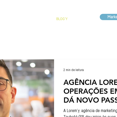
Marke
SERVIÇOS
PORTIFÓLIO
BLOG'Y
CONTATO
2 min de leitura
AGÊNCIA LORE
OPERAÇÕES E
DÁ NOVO PAS
EXPANSÃO IN
A Lorem’y, agência de marketin