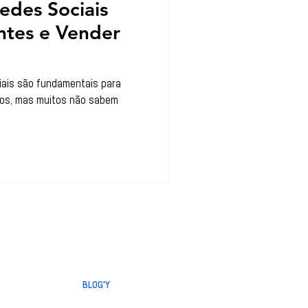
edes Sociais
entes e Vender
ais são fundamentais para
iços, mas muitos não sabem
AGENCIA LOREM Y
EQUIPE
SERVIÇOS
PORTIFÓLIO
 7-B
BLOG'Y
CONTATO