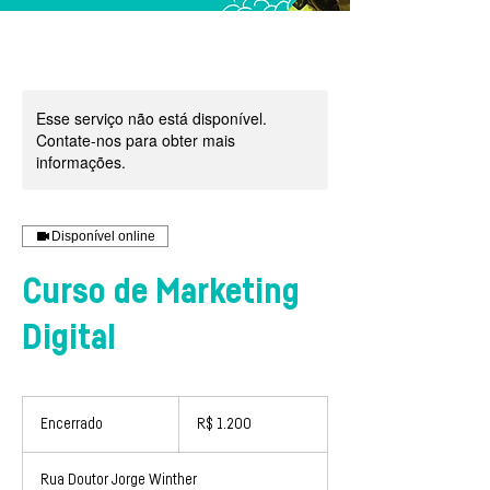
Esse serviço não está disponível.
Contate-nos para obter mais
informações.
Disponível online
Curso de Marketing
Digital
1.200
Reais
Encerrado
E
R$ 1.200
brasileiros
n
c
Rua Doutor Jorge Winther
e