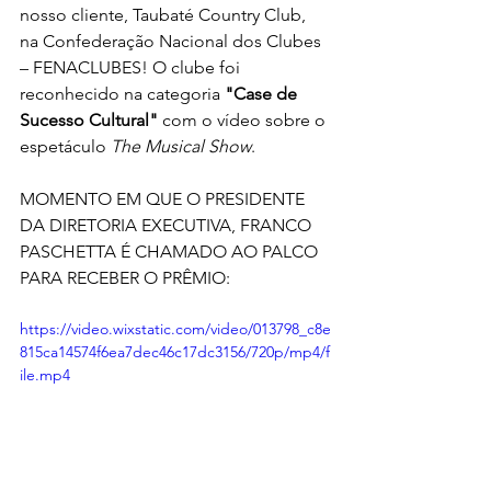
nosso cliente, Taubaté Country Club, 
na Confederação Nacional dos Clubes 
– FENACLUBES! O clube foi 
reconhecido na categoria 
"Case de 
Sucesso Cultural"
 com o vídeo sobre o 
espetáculo 
The Musical Show
. 
MOMENTO EM QUE O PRESIDENTE 
DA DIRETORIA EXECUTIVA, FRANCO 
PASCHETTA É CHAMADO AO PALCO 
PARA RECEBER O PRÊMIO:
https://video.wixstatic.com/video/013798_c8e
815ca14574f6ea7dec46c17dc3156/720p/mp4/f
ile.mp4