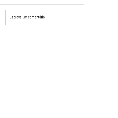
Escreva um comentário
BRASIL
contato@agencialorem.com
Brasil: +
55 (12) 991569952
R. Dr. Jorge Winther, 304 - Centro,
Taubaté - SP,
12010-150
PORTUGAL