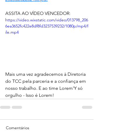
ASSITA AO VÍDEO VENCEDOR:
https://video.wixstatic.com/video/013798_206
6ea3652fc422e8df8fd3237539232/1080p/mp4/f
ile.mp4
Mais uma vez agradecemos à Diretoria 
do TCC pela parceria e a confiança em 
nosso trabalho. E ao time Lorem'Y só 
orgulho - Isso é Lorem!
Comentários