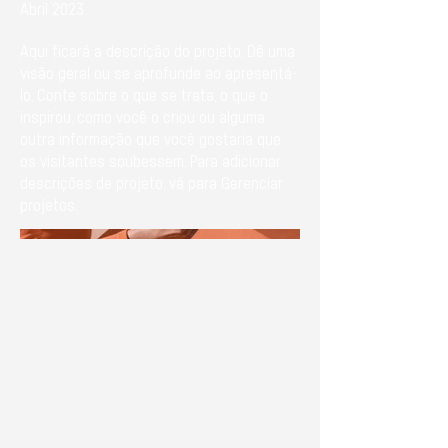
Abril 2023
Aqui ficará a descrição do projeto. Dê uma
visão geral ou se aprofunde ao apresentá-
lo. Conte sobre o que se trata, o que o
inspirou, como você o criou ou alguma
outra informação que você gostaria que
os visitantes soubessem. Para adicionar
descrições de projeto, vá para Gerenciar
projetos.