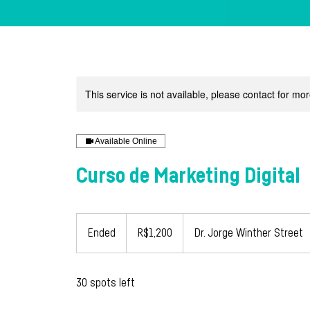
This service is not available, please contact for mo
Available Online
Curso de Marketing Digital
1,200
Brazilian
Ended
E
R$1,200
Dr. Jorge Winther Street
reals
n
d
30 spots left
e
d