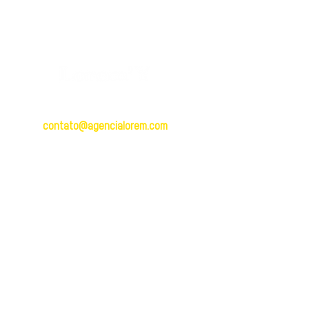
BRASIL
contato@agencialorem.com
Brasil: +
55 (12) 991569952
R. Dr. Jorge Winther, 304 - Centro,
Taubaté - SP,
12010-150
PORTUGAL
contato@agencialorem.com
Portugal: +
351 913 820 958
Rua Villaret 36, Apartamento 7-B
Código Postal:
2620-286
Odivelas, Lisboa
POLÍTICA DE PRIVACIDADE