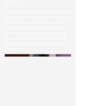
Abril 2023
Aqui ficará a descrição do projeto. Dê uma
visão geral ou se aprofunde ao apresentá-
lo. Conte sobre o que se trata, o que o
inspirou, como você o criou ou alguma
outra informação que você gostaria que
os visitantes soubessem. Para adicionar
descrições de projeto, vá para Gerenciar
projetos.